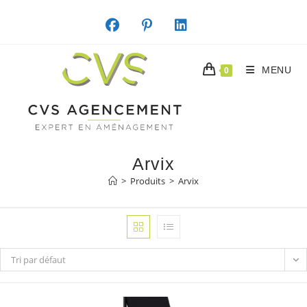
Skip
to
content
MENU
0
Arvix
>
Produits
>
Arvix
Tri par défaut