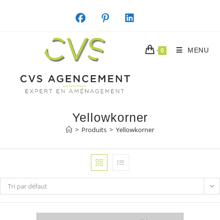
Skip
to
content
MENU
0
Yellowkorner
>
Produits
>
Yellowkorner
Tri par défaut