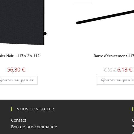
ier Noir – 117 x 2 x 112
Barre d’écartement 11
Le
L
56,30
€
6,13
€
8,86
€
prix
p
initial
a
Ajouter au panier
Ajouter au panie
était :
e
8,86 €.
6
NOUS CONTACTER
Contact
Bon de pré-commande
3