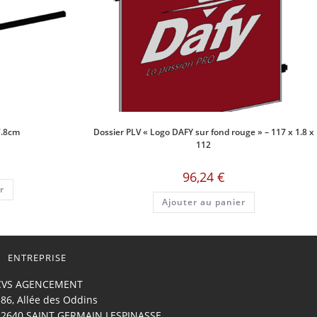
7.8cm
Dossier PLV « Logo DAFY sur fond rouge » – 117 x 1.8 x
112
e
rix
96,24
€
ctuel
r
st :
,13 €.
Ajouter au panier
ENTREPRISE
CVS AGENCEMENT
86, Allée des Oddins
42640 SAINT GERMAIN LESPINASSE