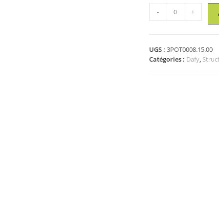
quantité
-
+
de
Cadre
mural
UGS :
3POT0008.15.00
de
Catégories :
Dafy
,
Struc
68
x
48.5
x
245