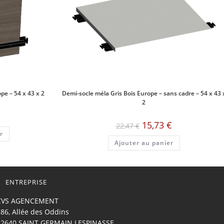
pe – 54 x 43 x 2
Demi-socle méla Gris Bois Europe – sans cadre – 54 x 43 
2
Le
Le
15,73
€
22,47
€
prix
prix
r
initial
actuel
Ajouter au panier
était :
est :
22,47 €.
15,73 €.
ENTREPRISE
CVS AGENCEMENT
86, Allée des Oddins
42640 SAINT GERMAIN LESPINASSE