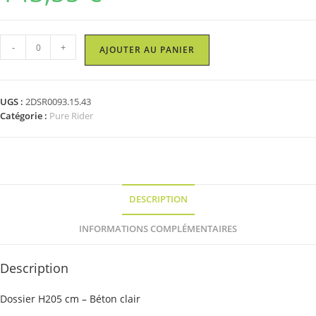
quantité
-
+
AJOUTER AU PANIER
de
Dossier
H205
UGS :
2DSR0093.15.43
cm
Catégorie :
Pure Rider
-
Béton
clair
DESCRIPTION
INFORMATIONS COMPLÉMENTAIRES
Description
Dossier H205 cm – Béton clair