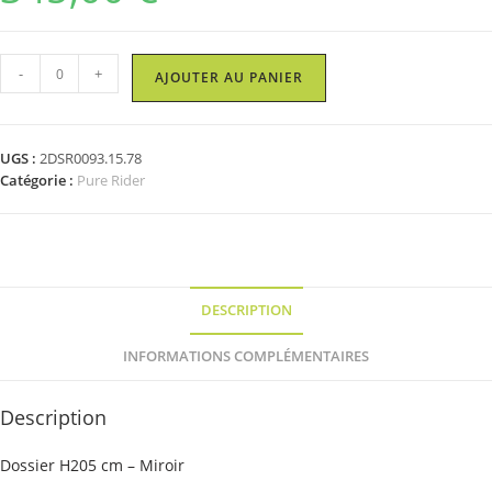
quantité
-
+
AJOUTER AU PANIER
de
Dossier
H205
UGS :
2DSR0093.15.78
cm
Catégorie :
Pure Rider
-
Miroir
DESCRIPTION
INFORMATIONS COMPLÉMENTAIRES
Description
Dossier H205 cm – Miroir