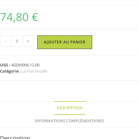
74,80
€
quantité
-
+
AJOUTER AU PANIER
de
Grille
de
UGS :
4GDI0006.12.00
95.6
Catégorie :
La Foir'Fouille
x
243
cm
-
Maille
5x5
DESCRIPTION
-
Gris
INFORMATIONS COMPLÉMENTAIRES
Description