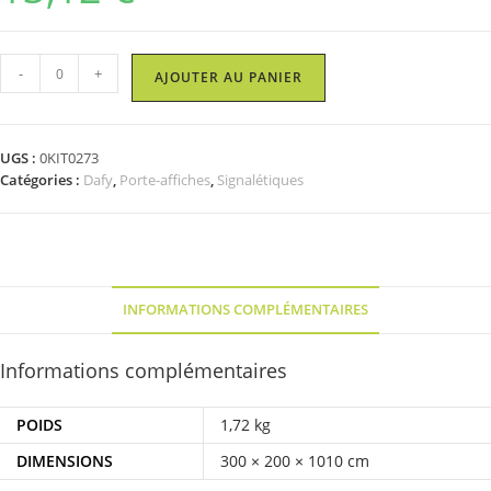
quantité
-
+
AJOUTER AU PANIER
de
Kit
porte-
UGS :
0KIT0273
affiche
Catégories :
Dafy
,
Porte-affiches
,
Signalétiques
sur
pied
A5
INFORMATIONS COMPLÉMENTAIRES
Informations complémentaires
POIDS
1,72 kg
DIMENSIONS
300 × 200 × 1010 cm