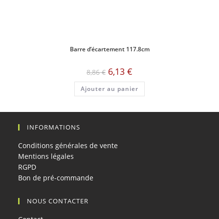
Barre d’écartement 117.8cm
Le
Le
6,13
€
8,86
€
prix
prix
initial
actuel
Ajouter au panier
était :
est :
8,86 €.
6,13 €.
INFORMATIONS
Conditions générales de vente
Mentions légales
RGPD
Bon de pré-commande
NOUS CONTACTER