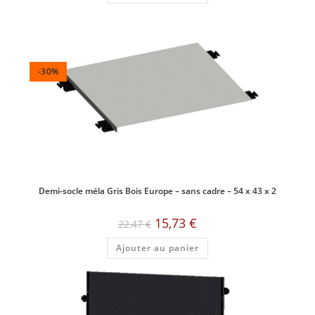
-30%
Demi-socle méla Gris Bois Europe – sans cadre – 54 x 43 x 2
Le
Le
15,73
€
22,47
€
prix
prix
initial
actuel
Ajouter au panier
était :
est :
22,47 €.
15,73 €.