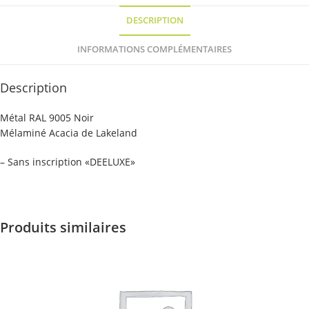
H1400
mm
DESCRIPTION
-
Métal
INFORMATIONS COMPLÉMENTAIRES
RAL
9005
Description
et
mélaminé
Métal RAL 9005 Noir
Acacia
Mélaminé Acacia de Lakeland
de
Lakeland
– Sans inscription «DEELUXE»
-
sans
inscription
"DEELUXE"
Produits similaires