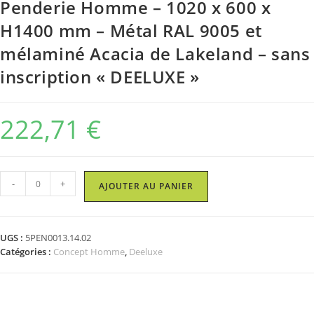
Penderie Homme – 1020 x 600 x
H1400 mm – Métal RAL 9005 et
mélaminé Acacia de Lakeland – sans
inscription « DEELUXE »
222,71
€
quantité
-
+
AJOUTER AU PANIER
de
Penderie
Homme
UGS :
5PEN0013.14.02
-
Catégories :
Concept Homme
,
Deeluxe
1020
x
600
x