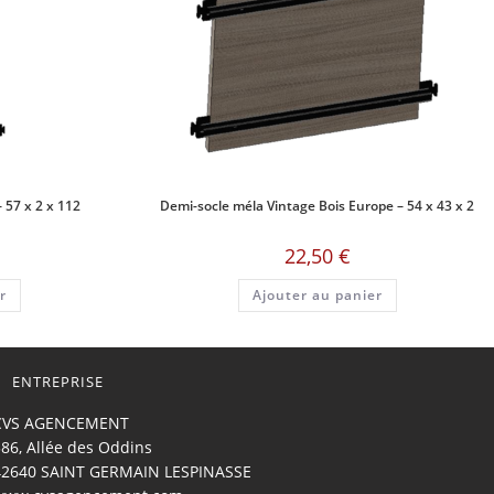
 57 x 2 x 112
Demi-socle méla Vintage Bois Europe – 54 x 43 x 2
22,50
€
r
Ajouter au panier
ENTREPRISE
CVS AGENCEMENT
86, Allée des Oddins
42640 SAINT GERMAIN LESPINASSE