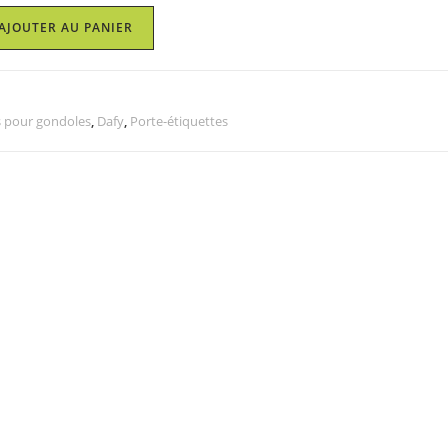
AJOUTER AU PANIER
s pour gondoles
,
Dafy
,
Porte-étiquettes