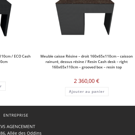
x110cm / ECO Cash
Meuble caisse Résine – droit 160x65x110cm – caisson
10cm
rainuré, dessus résine / Resin Cash desk – right
160x65x110cm – grooved box – resin top
2 360,00
€
r
Ajouter au panier
ENTREPRISE
CVS AGENCEMENT
86, Allée des Oddins