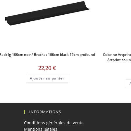
Rack lg 100cm noir / Bracket 100cm black 15cm profound
Colonne Artprint
Artprint colu
22,20
€
Ajouter au panier
INFORMATIONS
Conditions générales de vente
Mentions légales