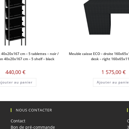
 40x20x167 cm – 5 tablettes – noir /
Meuble caisse ECO – droite 160x65
mn 40x20x167 cm – 5 shelf – black
desk – right 160x65x1
440,00
€
1 575,00
€
Ajouter au panier
Ajouter au panie
NOUS CONTACTER
Contact
Bon de pré-commande
3