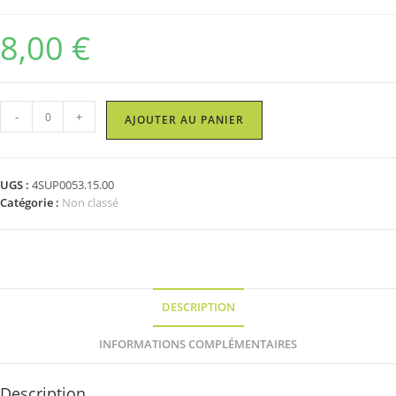
8,00
€
quantité
-
+
AJOUTER AU PANIER
de
Rack
lg
UGS :
4SUP0053.15.00
50cm
Catégorie :
Non classé
-
noir
/
Wall
bracket
50cm
DESCRIPTION
-
black
INFORMATIONS COMPLÉMENTAIRES
Description