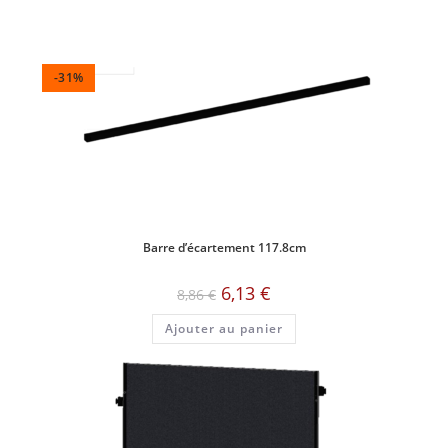
-31%
Barre d’écartement 117.8cm
Le
Le
6,13
€
8,86
€
prix
prix
initial
actuel
Ajouter au panier
était :
est :
8,86 €.
6,13 €.