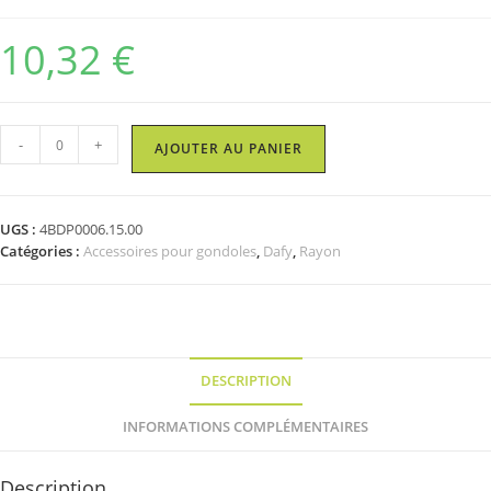
10,32
€
quantité
-
+
AJOUTER AU PANIER
de
Demi-
barre
UGS :
4BDP0006.15.00
télescopique
Catégories :
Accessoires pour gondoles
,
Dafy
,
Rayon
-
56
x
_
x
6.2
DESCRIPTION
INFORMATIONS COMPLÉMENTAIRES
Description