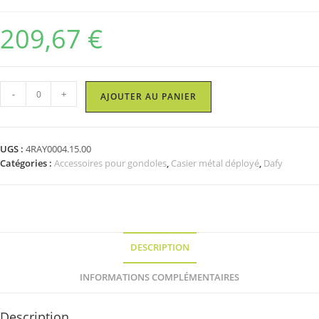
209,67
€
quantité
-
+
AJOUTER AU PANIER
de
Demi-
casier
UGS :
4RAY0004.15.00
métal
Catégories :
Accessoires pour gondoles
,
Casier métal déployé
,
Dafy
déployé
Noir
-
59.8
x
45.7
DESCRIPTION
x
44
INFORMATIONS COMPLÉMENTAIRES
Description