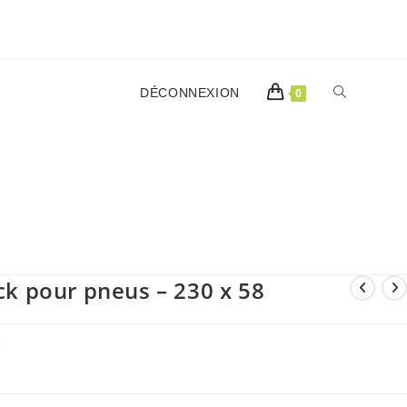
TOGGLE
DÉCONNEXION
0
WEBSITE
8
SEARCH
ack pour pneus – 230 x 58
€