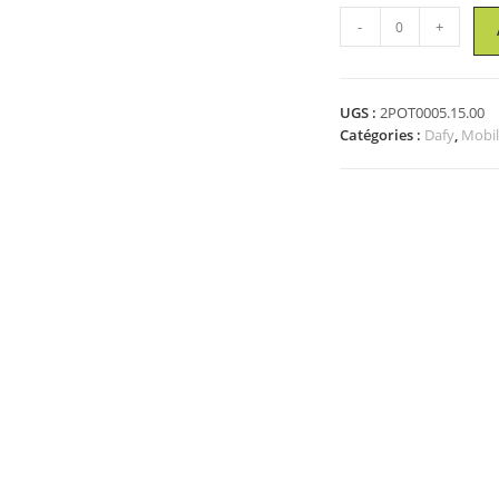
quantité
-
+
de
Échelle
-
UGS :
2POT0005.15.00
rack
Catégories :
Dafy
,
Mobil
pour
pneus
-
230
x
58