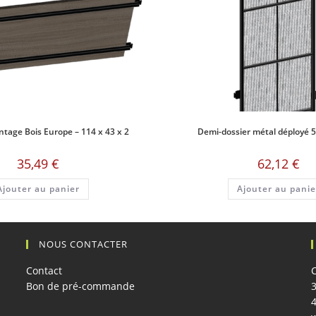
ntage Bois Europe – 114 x 43 x 2
Demi-dossier métal déployé 5
35,49
€
62,12
€
Ajouter au panier
Ajouter au panie
NOUS CONTACTER
Contact
Bon de pré-commande
3