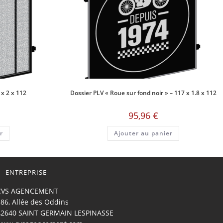
 x 2 x 112
Dossier PLV « Roue sur fond noir » – 117 x 1.8 x 112
95,96
€
r
Ajouter au panier
ENTREPRISE
CVS AGENCEMENT
86, Allée des Oddins
42640 SAINT GERMAIN LESPINASSE